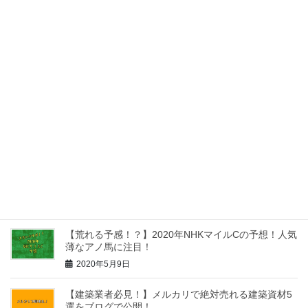
【読了後レビュー】これから起業する人必読！『会社
は「1人」で経営しなさい 山本憲明著
2020年7月20日
【読了後レビュー】2分で解説！学びを結果に変える
アウトプット大全を読んだ感想
2020年6月19日
【外食でもOK！】痛風でも気軽に食べれるお昼ご飯3
選をご紹介！
2020年6月17日
【荒れる予感！？】2020年NHKマイルCの予想！人気
薄なアノ馬に注目！
2020年5月9日
【建築業者必見！】メルカリで絶対売れる建築資材5
選をブログで公開！