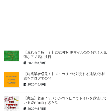
【読了後レビュー】2分で解説！学びを結果に変える
アウトプット大全を読んだ感想
2020年6月19日
【外食でもOK！】痛風でも気軽に食べれるお昼ご飯3
選をご紹介！
2020年6月17日
【荒れる予感！？】2020年NHKマイルCの予想！人気
薄なアノ馬に注目！
2020年5月9日
【建築業者必見！】メルカリで絶対売れる建築資材5
選をブログで公開！
2020年5月6日
【実話】超絶イケメンがコンビニでトイレを我慢して
いる姿が面白すぎた話
2020年5月5日