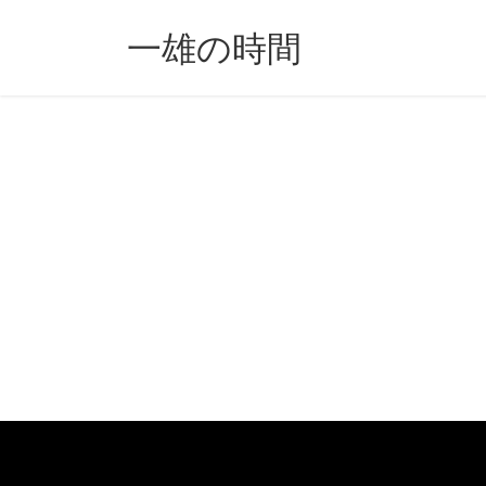
コ
ナ
ン
ビ
一雄の時間
テ
ゲ
ン
ー
ツ
シ
へ
ョ
ス
ン
キ
に
ッ
移
プ
動