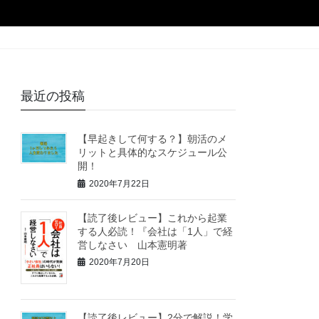
最近の投稿
【早起きして何する？】朝活のメ
リットと具体的なスケジュール公
開！
2020年7月22日
【読了後レビュー】これから起業
する人必読！『会社は「1人」で経
営しなさい 山本憲明著
2020年7月20日
【読了後レビュー】2分で解説！学